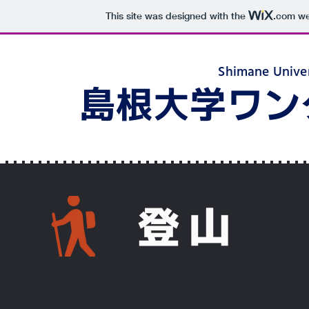
This site was designed with the
.com
web
Shimane Univer
​島根大学ワ
​登山